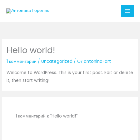
Перейти
к
содержимому
Hello world!
1 комментарий
/
Uncategorized
/ От
antonina-art
Welcome to WordPress. This is your first post. Edit or delete
it, then start writing!
1 комментарий к “Hello world!”